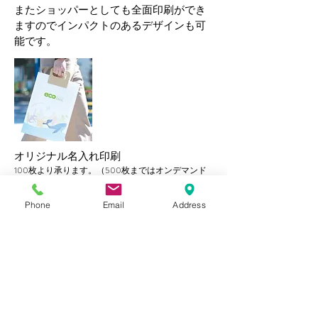
またショッパーとしても全面印刷ができ
ますのでインパクトのあるデザインも可
能です。
オリジナル名入れ印刷
100枚より承ります。
​（500枚まではオンデマンド
印刷となります）​
取手部分は3色からお選び頂けます。
Phone
Email
Address
エコオーバルバッグ活用をマンガで解
説！