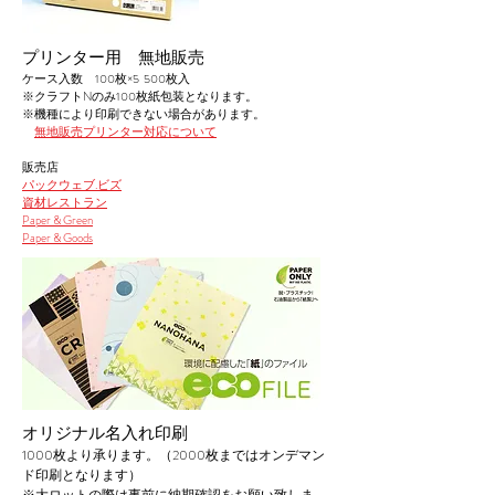
プリンター用 無地販売
ケース入数 100枚×5 500枚入
​※クラフトNのみ100枚紙包装となります。
​※機種により印刷できない場合があります。​
​
無地販売プリンター対応について
販売店
パックウェブ.ビズ
資材レストラン
​Paper & Green
Paper & Goods
オリジナル名入れ印刷
1000枚より承ります。
​（2000枚まではオンデマン
ド印刷となります）​