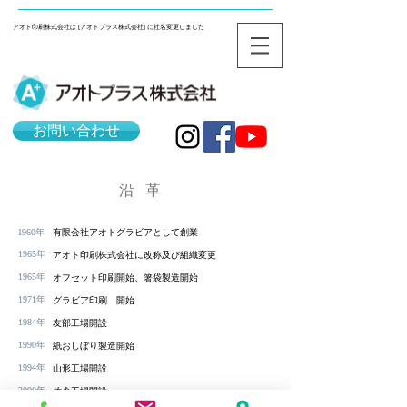
アオト印刷株式会社は [アオトプラス株式会社] に社名変更しました
お問い合わせ
沿革
1
960年
有限会社アオトグラビアとして創業
1965年
アオト印刷株式会社に改称及び組織変更
1965年
オフセット印刷開始、箸袋製造開始
1971年
グラビア印刷 開始
1984年
友部工場開設
1990年
紙おしぼり製造開始
1994年
山形工場開設
2000年
佐倉工場開設